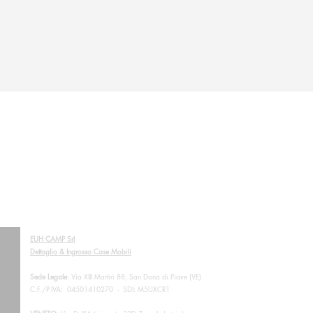
EUH CAMP Srl
Dettaglio & Ingrosso Case Mobili
Sede Legale
: Via XIII Martiri 88, San Dona di Piave (VE)
C.F./P.IVA: 04501410270 - SDI: M5UXCR1