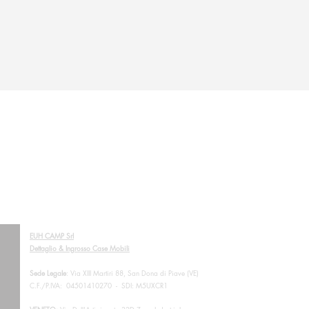
EUH CAMP Srl
Dettaglio & Ingrosso Case Mobili
Sede Legale
: Via XIII Martiri 88, San Dona di Piave (VE)
C.F./P.IVA: 04501410270 - SDI: M5UXCR1