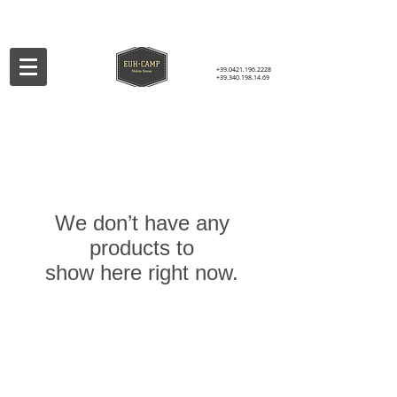
+39.0421.196.2228
+39.340.198.14.69
We don’t have any
products to
show here right now.