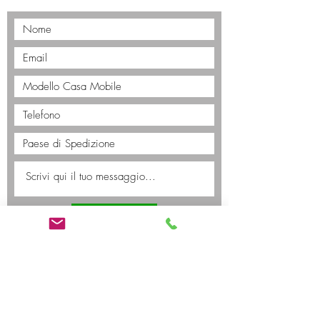
Invia
EUH CAMP Srl
Dettaglio & Ingrosso Case Mobili
Sede Legale
: Via XIII Martiri 88, San Dona di Piave (VE)