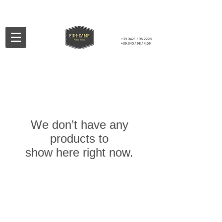
+39.0421.196.2228
+39.340.198.14.69
We don’t have any
products to
show here right now.