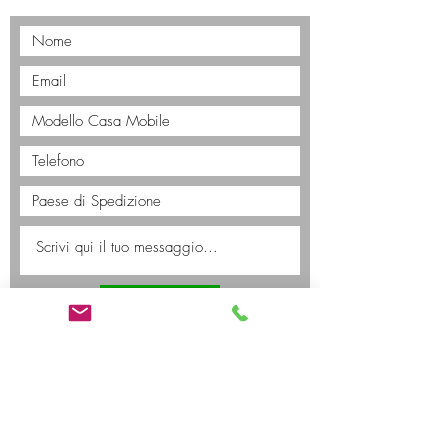
Invia
EUH CAMP Srl
Dettaglio & Ingrosso Case Mobili
Sede Legale
: Via XIII Martiri 88, San Dona di Piave (VE)