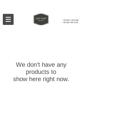
+39.0421.196.2228
+39.340.198.14.69
We don’t have any
products to
show here right now.