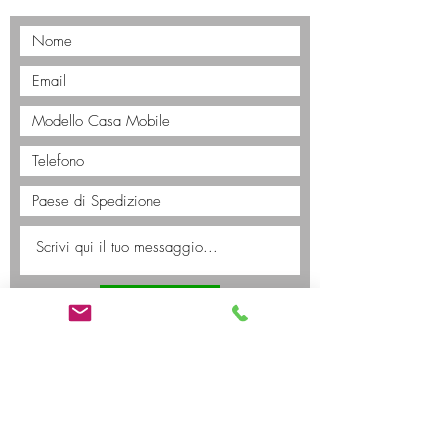
Invia
EUH CAMP Srl
Dettaglio & Ingrosso Case Mobili
Sede Legale
: Via XIII Martiri 88, San Dona di Piave (VE)